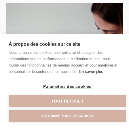
LPG® CelluM6
A l’opposé de nombreuses techniques
À propos des cookies sur ce site
disponibles sur le marché, LPG®
Nous utilisons les cookies pour collecter et analyser des
endermologie propose une alternative 100%
informations sur les performances et l'utilisation du site, pour
naturelle : relancer l’activité cellulaire
fournir des fonctionnalités de médias sociaux et pour améliorer et
endormie au cœur de notre peau pour lutter
personnaliser le contenu et les publicités.
En savoir plus
contre toutes manifestations inesthétiques
(rides, peau relâchée, rondeurs rebelles, peau
Paramètres des cookies
d’orange…).
TOUT REFUSER
Découvrir
AUTORISER TOUS LES COOKIES