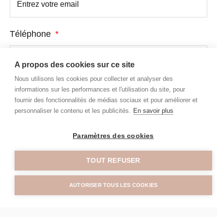
Téléphone
A propos des cookies sur ce site
Nous utilisons les cookies pour collecter et analyser des
Votre message
informations sur les performances et l'utilisation du site, pour
fournir des fonctionnalités de médias sociaux et pour améliorer et
personnaliser le contenu et les publicités.
En savoir plus
Paramètres des cookies
Envoyer
TOUT REFUSER
En soumettant ce formulaire, j’accepte que les informations saisies soient traitées
AUTORISER TOUS LES COOKIES
par
ESPACE MINCENA
dans le cadre de ma demande de contact et de la relation
commerciale qui peut en découler.
En savoir plus en consultant notre politique de
confidentialité.
*