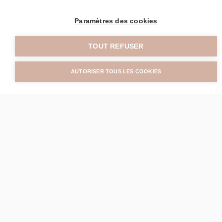
Paramètres des cookies
TOUT REFUSER
AUTORISER TOUS LES COOKIES
E
m
b
e
l
l
i
r
vos
traits •