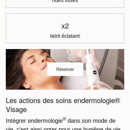
rides lissés
x2
teint éclatant
Réserver
Les actions des soins endermologie®
Visage
®
Intégrer endermologie
dans son mode de
vie, c’est ainsi opter pour une hygiène de vie