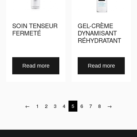
SOIN TENSEUR
GEL-CRÈME
FERMETÉ
DYNAMISANT
RÉHYDRATANT
Read more
Read more
←
1
2
3
4
5
6
7
8
→