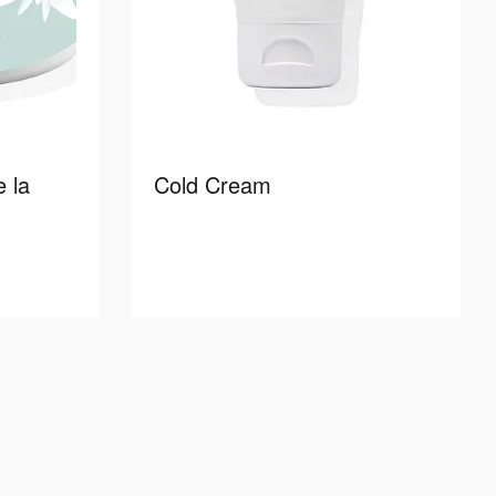
 la
Cold Cream
more
Read more