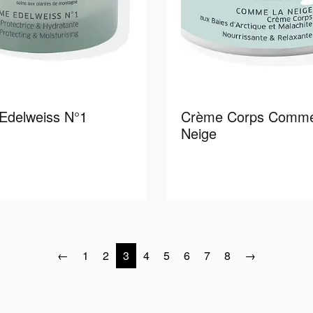
Edelweiss N°1
Crème Corps Comme
Neige
Read more
Read 
←
1
2
3
4
5
6
7
8
→