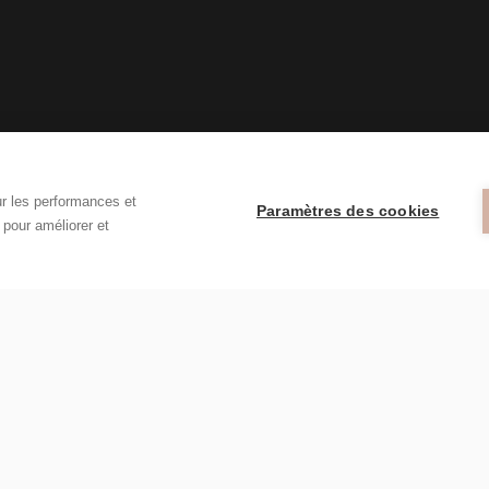
ur les performances et
Paramètres des cookies
t pour améliorer et
b
e
l
l
i
r
vos tr
s à notre newsletter mensuelle pour recevoir des conseils beaut