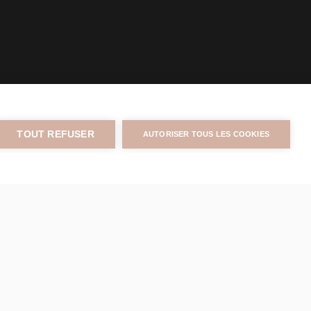
TOUT REFUSER
AUTORISER TOUS LES COOKIES
aits •
é et bien-être