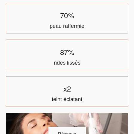
70%
peau raffermie
87%
rides lissés
x2
teint éclatant
Réserver