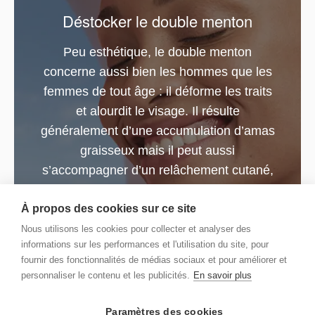
Déstocker le double menton
Peu esthétique, le double menton
concerne aussi bien les hommes que les
femmes de tout âge : il déforme les traits
et alourdit le visage. Il résulte
généralement d’une accumulation d’amas
graisseux mais il peut aussi
s’accompagner d’un relâchement cutané,
dû à un ralentissement de la synthèse des
À propos des cookies sur ce site
fibres de collagène et d’élastine
naturelles.
Nous utilisons les cookies pour collecter et analyser des
informations sur les performances et l'utilisation du site, pour
fournir des fonctionnalités de médias sociaux et pour améliorer et
personnaliser le contenu et les publicités.
En savoir plus
Prendre rendez-vous
Paramètres des cookies