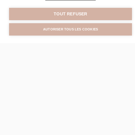
TOUT REFUSER
Les tarifs
AUTORISER TOUS LES COOKIES
Soins corps et visage
Séance à l’unité
dès 45€
20
30
35
40
45
50
MINUTES
MINUTES
MINUTES
MINUTES
MINUTES
MINUTES
45€
65€
75€
85€
95€
105€
Forfait 6 séances
dès 239€
20
30
35
40
45
50
MINUTES
MINUTES
MINUTES
MINUTES
MINUTES
MINUTES
239€
359€
419€
479€
529€
589€