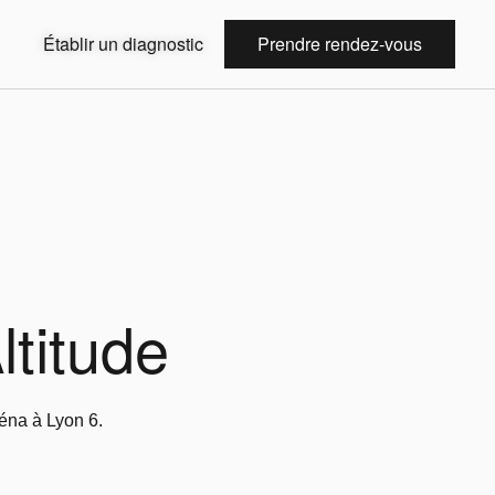
Établir un diagnostic
Prendre rendez-vous
ltitude
éna à Lyon 6.