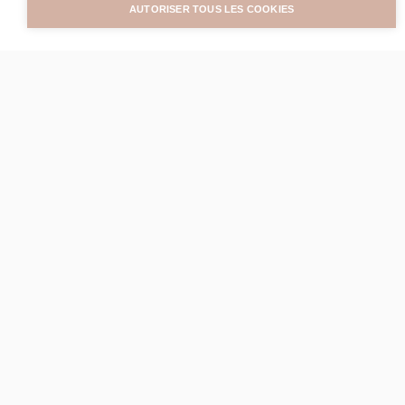
AUTORISER TOUS LES COOKIES
E
m
b
e
l
l
i
r
vos